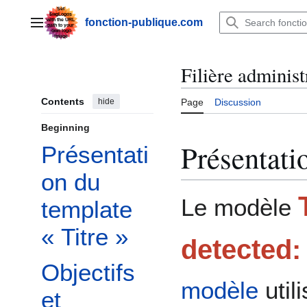
Jump
to
fonction-publique.com
Main menu
content
Filière administ
Contents
hide
Page
Discussion
Beginning
Présentati
Présentati
on du
Le modèle
template
« Titre »
detected
Objectifs
modèle
util
et