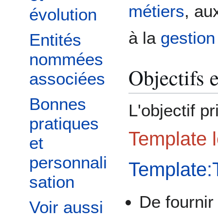
métiers
, au
évolution
à la
gestion
Entités
nommées
Objectifs e
associées
Bonnes
L'objectif p
pratiques
Template l
et
personnali
Template:T
sation
De fourni
Voir aussi