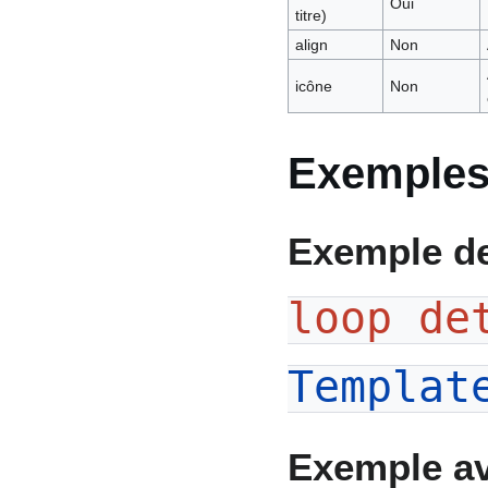
Oui
titre)
align
Non
icône
Non
Exemples 
Exemple de
loop de
Templat
Exemple av