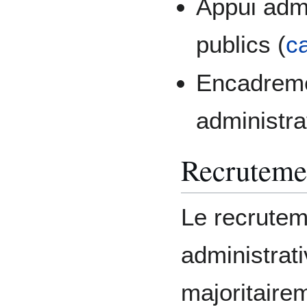
Appui admi
publics (
ca
Encadreme
administra
Recrutemen
Le recruteme
administrati
majoritaire