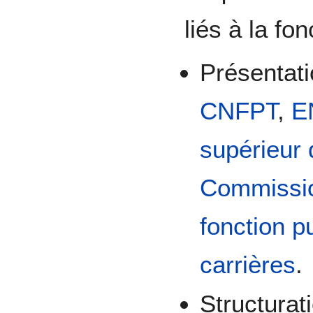
liés à la fo
Présentat
CNFPT
,
E
supérieur 
Commissio
fonction p
carrières
.
Structurat