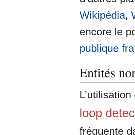
Wikipédia
,
encore le po
publique fr
Entités n
L’utilisatio
loop dete
fréquente d