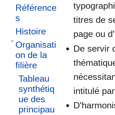
typographi
Référence
s
titres de 
Histoire
page ou d'
Organisati
Toggle Organisation de la filière subsection
De servir 
on de la
thématiqu
filière
nécessitan
Tableau
synthétiq
intitulé par
ue des
D'harmonis
principau