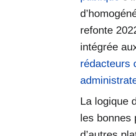
d’homogénéi
refonte 202
intégrée a
rédacteurs
administrat
La logique 
les bonnes 
d’autres pla