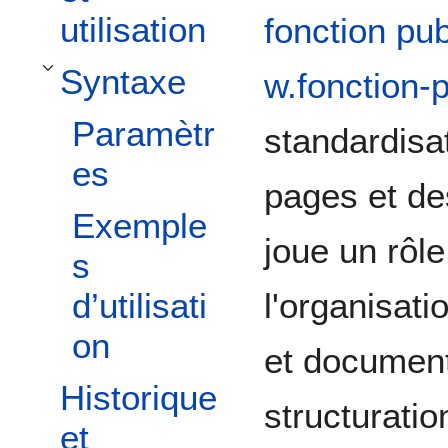
utilisation
fonction pu
Syntaxe
w.fonction-
Toggle Syntaxe subsection
Paramètr
standardisa
es
pages et de
Exemple
joue un rôle
s
l'organisat
d’utilisati
on
et documenta
Historique
structurati
et