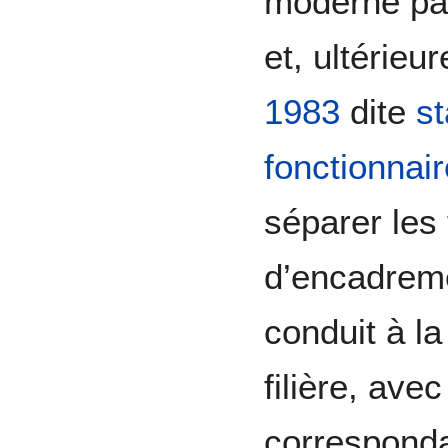
moderne pa
et, ultérieu
1983
dite
st
fonctionnai
séparer les 
d’encadreme
conduit à la
filière, ave
corresponda