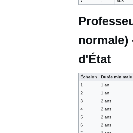
7
-
403
Professeur
normale) 
d'État
Échelon
Durée minimale
1
1 an
2
1 an
3
2 ans
4
2 ans
5
2 ans
6
2 ans
7
2 ans