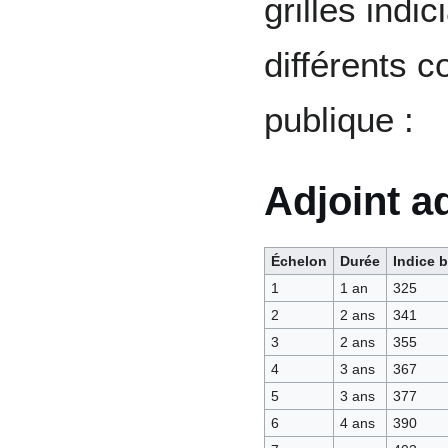
grilles indi
différents c
publique :
Adjoint ad
Échelon
Durée
Indice b
1
1 an
325
2
2 ans
341
3
2 ans
355
4
3 ans
367
5
3 ans
377
6
4 ans
390