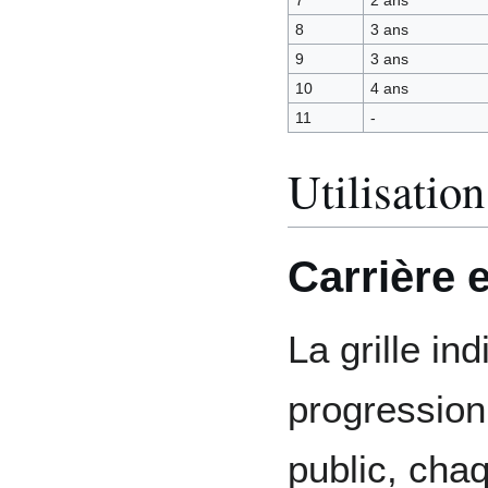
8
3 ans
9
3 ans
10
4 ans
11
-
Utilisation
Carrière 
La grille ind
progression
public, cha