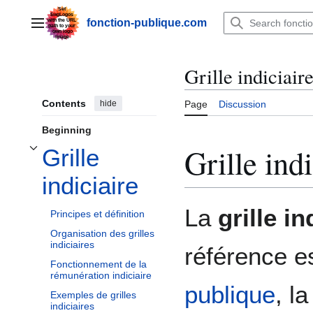
Jump
to
fonction-publique.com
Main menu
content
Grille indiciair
Contents
hide
Page
Discussion
Beginning
Grille indi
Grille
Toggle Grille indiciaire subsection
indiciaire
La
grille in
Principes et définition
Organisation des grilles
indiciaires
référence e
Fonctionnement de la
rémunération indiciaire
publique
, l
Exemples de grilles
indiciaires