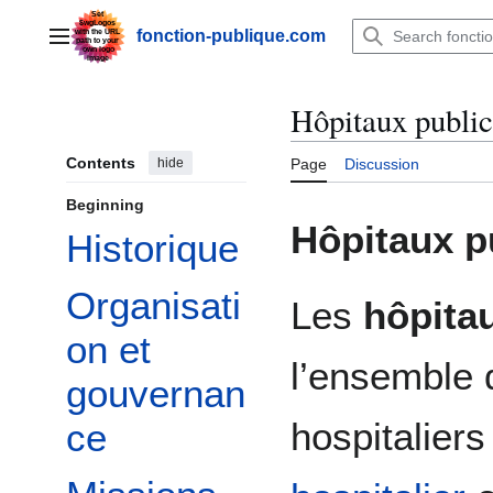
Jump
to
fonction-publique.com
Main menu
content
Hôpitaux public
Contents
hide
Page
Discussion
Beginning
Hôpitaux p
Historique
Organisati
Les
hôpita
on et
l’ensemble 
gouvernan
hospitalier
ce