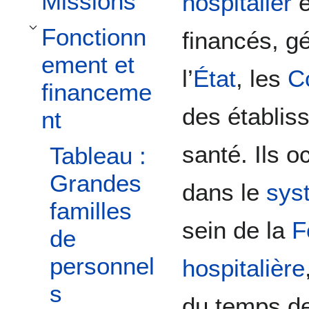
Missions
hospitalier
e
Fonctionn
financés, g
Toggle Fonctionnement et financement subsection
ement et
l’
État
, les
Co
financeme
des établis
nt
santé. Ils 
Tableau :
Grandes
dans le
sys
familles
sein de la
F
de
personnel
hospitalière
s
du temps de