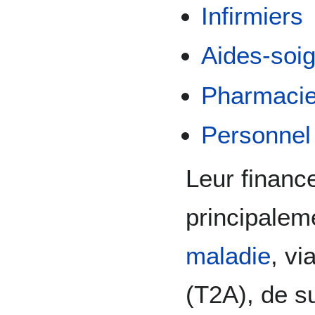
Infirmiers
Aides-soi
Pharmacien
Personnel 
Leur financ
principaleme
maladie
, vi
(T2A), de s