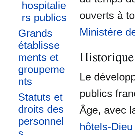
hospitalie
ouverts à to
rs publics
Ministère d
Grands
établisse
Historique
ments et
groupeme
Le dévelop
nts
publics fra
Statuts et
droits des
Âge, avec l
personnel
hôtels-Dieu
s