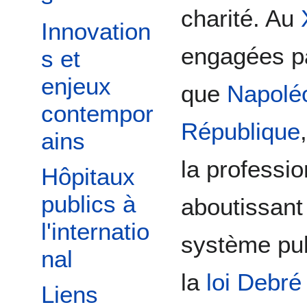
charité. Au
Innovation
engagées pa
s et
enjeux
que
Napoléo
contempor
République
ains
la professio
Hôpitaux
publics à
aboutissant 
l'internatio
système pu
nal
la
loi Debré
Liens