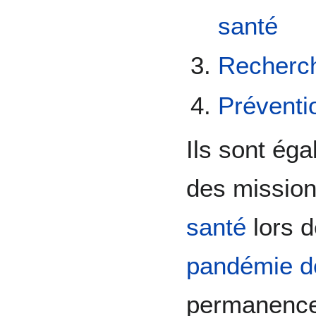
santé
Recherc
Préventi
Ils sont ég
des missio
santé
lors d
pandémie d
permanence 