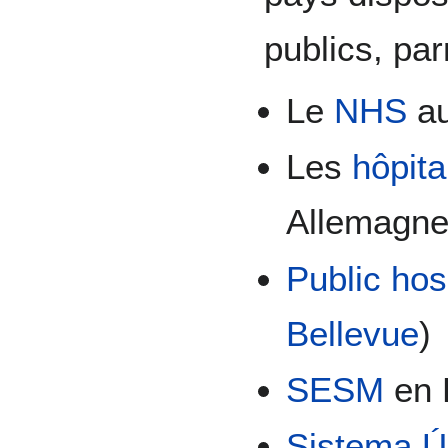
publics, par
Le
NHS
au
Les
hôpita
Allemagn
Public hos
Bellevue
)
SESM
en 
Sistema Ú