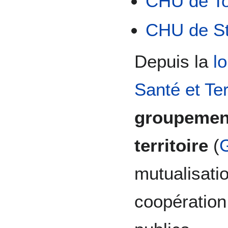
CHU de T
CHU de St
Depuis la
l
Santé et Ter
groupement
territoire
(
mutualisati
coopération