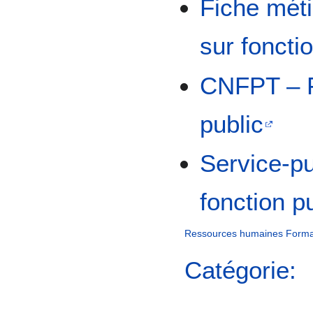
Fiche mét
sur foncti
CNFPT – F
public
Service-pu
fonction p
Ressources humaines
Forma
Catégorie: