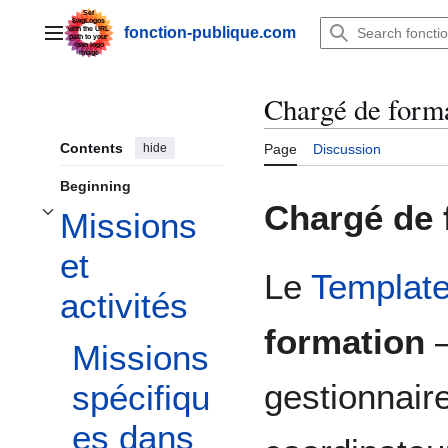
Jump
to
fonction-publique.com
Main menu
content
Chargé de form
Contents
hide
Page
Discussion
Beginning
Chargé de 
Missions
Toggle Missions et activités subsection
et
Le
Template
activités
formation
–
Missions
gestionnair
spécifiqu
es dans