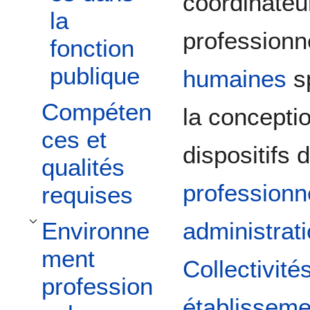
coordinateu
la
professionn
fonction
publique
humaines
sp
Compéten
la conceptio
ces et
dispositifs 
qualités
professionn
requises
administrat
Environne
Toggle Environnement professionnel subsection
ment
Collectivités
profession
établisseme