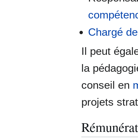
compéten
Chargé de
Il peut éga
la pédagogi
conseil en
m
projets str
Rémunérat