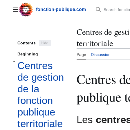
Jump
to
fonction-publique.com
Main menu
content
Centres de gesti
territoriale
Contents
hide
Beginning
Page
Discussion
Centres
Toggle Centres de gestion de la fonction publique territoriale subsection
Centres de
de gestion
de la
publique t
fonction
publique
Les
centres
territoriale