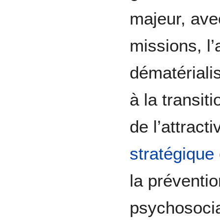
majeur, avec
missions, l’
dématériali
à la transit
de l’attracti
stratégique
la préventi
psychosocia