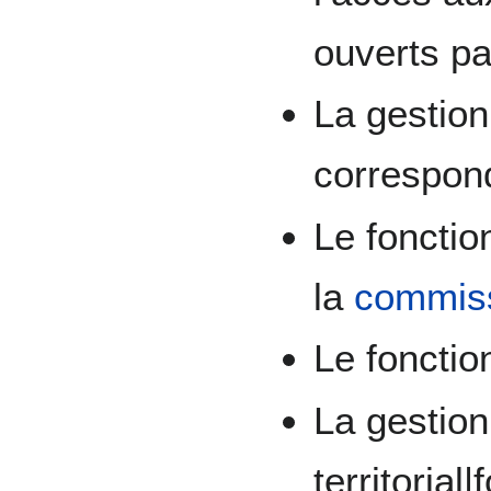
ouverts pa
La gestio
correspon
Le foncti
la
commiss
Le foncti
La gestion
territorial|