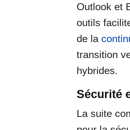
Outlook et 
outils facili
de la
contin
transition v
hybrides.
Sécurité 
La suite co
pour la séc