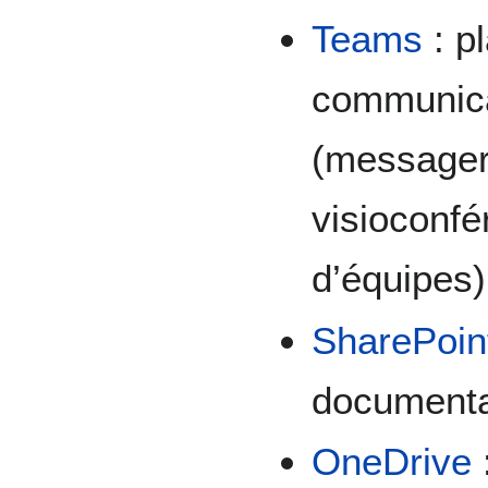
Teams
: p
communica
(messager
visioconf
d’équipes)
SharePoin
documenta
OneDrive