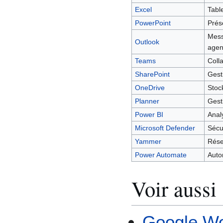
Excel
Tabl
PowerPoint
Prés
Mess
Outlook
age
Teams
Coll
SharePoint
Gest
OneDrive
Stoc
Planner
Gest
Power BI
Anal
Microsoft Defender
Sécu
Yammer
Rése
Power Automate
Auto
Voir aussi
Google W