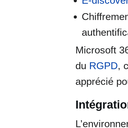
E-discove
Chiffreme
authentific
Microsoft 3
du
RGPD
, 
apprécié po
Intégrati
L’environne