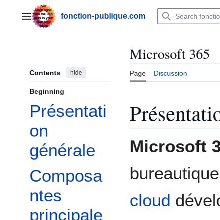
Jump
to
fonction-publique.com
Main menu
content
Microsoft 365
Contents
hide
Page
Discussion
Beginning
Présentati
Présentati
on
Microsoft 
générale
bureautique
Composa
ntes
cloud
dével
principale