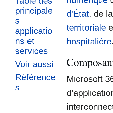
Table des
principale
d'État
, de l
s
territoriale
e
applicatio
ns et
hospitalière
services
Composant
Voir aussi
Référence
Microsoft 3
s
d’applicatio
interconnec