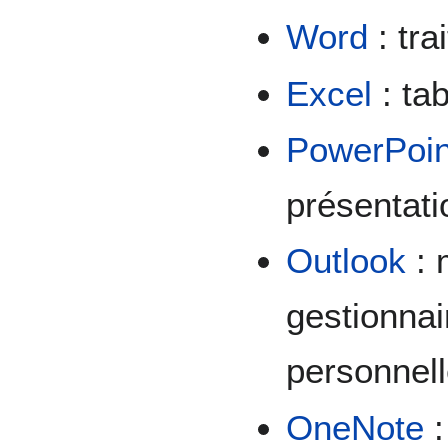
Word
: tra
Excel
: tab
PowerPoin
présentati
Outlook
: 
gestionnai
personnel
OneNote
: