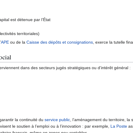
pital est détenue par l’État
ectivités territoriales)
’
APE
ou de la
Caisse des dépôts et consignations
, exerce la tutelle fin
ocial
erviennent dans des secteurs jugés stratégiques ou d’intérêt général :
arantir la continuité du
service public
, l’aménagement du territoire, la 
visent le soutien à l’emploi ou à l’innovation : par exemple,
La Poste
ass
rritoire français, même en zones peu rentables.