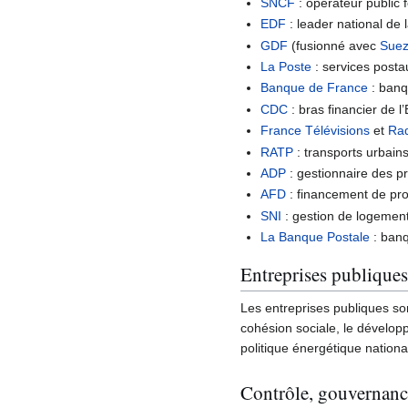
SNCF
: opérateur public f
EDF
: leader national de l
GDF
(fusionné avec
Sue
La Poste
: services posta
Banque de France
: banq
CDC
: bras financier de l
France Télévisions
et
Rad
RATP
: transports urbain
ADP
: gestionnaire des pr
AFD
: financement de pr
SNI
: gestion de logement
La Banque Postale
: banq
Entreprises publiques
Les entreprises publiques sont
cohésion sociale, le dévelop
politique énergétique nation
Contrôle, gouvernance