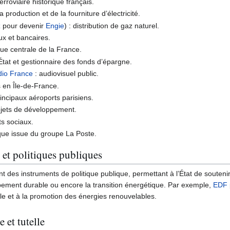
erroviaire historique français.
a production et de la fourniture d’électricité.
z
pour devenir
Engie
) : distribution de gaz naturel.
ux et bancaires.
ue centrale de la France.
’État et gestionnaire des fonds d’épargne.
io France
: audiovisuel public.
s en Île-de-France.
incipaux aéroports parisiens.
ojets de développement.
s sociaux.
ue issue du groupe La Poste.
 et politiques publiques
 des instruments de politique publique, permettant à l’État de soutenir l
pement durable ou encore la transition énergétique. Par exemple,
EDF
ale et à la promotion des énergies renouvelables.
 et tutelle