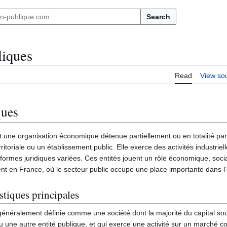
Search
liques
Read
View so
ques
 une organisation économique détenue partiellement ou en totalité pa
erritoriale ou un établissement public. Elle exerce des activités industri
 formes juridiques variées. Ces entités jouent un rôle économique, soci
 en France, où le secteur public occupe une place importante dans l
istiques principales
généralement définie comme une société dont la majorité du capital soc
ou une autre entité publique, et qui exerce une activité sur un marché c