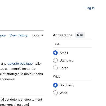
Log in
Appearance
hide
urce
View history
Tools
Text
Small
Standard
r une
autorité publique
, telle
Large
elles, commerciales ou de
al et stratégique majeur dans
Width
’économie.
Standard
Wide
ial est détenue, directement
oncurrentiel ou semi-