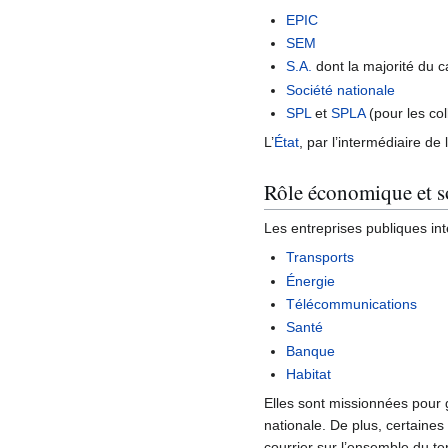
EPIC
SEM
S.A.
dont la majorité du ca
Société nationale
SPL
et
SPLA
(pour les coll
L’
État
, par l’intermédiaire de l
Rôle économique et s
Les entreprises publiques int
Transports
Énergie
Télécommunications
Santé
Banque
Habitat
Elles sont missionnées pour g
nationale. De plus, certaines 
courrier sur l’ensemble du te