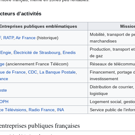
cteurs d’activités
Entreprises publiques emblématiques
Mission
Mobilité, transport de 
F
,
RATP
,
Air France
(historique)
marchandises
Production, transport et 
,
Engie
,
Électricité de Strasbourg
,
Enedis
de gaz
ge
(anciennement France Télécom)
Réseaux de télécommuni
ue de France
,
CDC
,
La Banque Postale
,
Financement, portage d
ance
investissement
Distribution de courrier
oste
logistique
OPH
Logement social, gestio
e Télévisions
,
Radio France
,
INA
Service public de l’infor
ntreprises publiques françaises