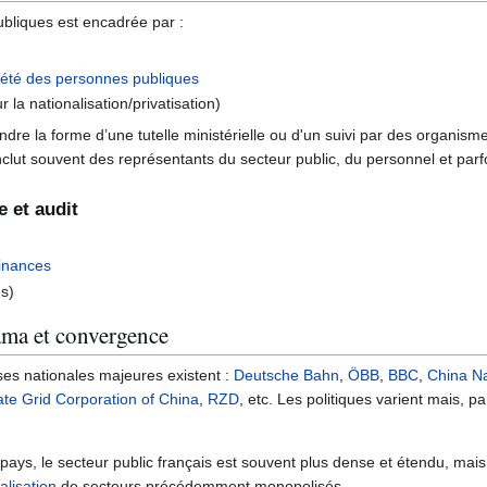
ubliques est encadrée par :
iété des personnes publiques
r la nationalisation/privatisation)
endre la forme d’une tutelle ministérielle ou d'un suivi par des organis
clut souvent des représentants du secteur public, du personnel et parf
 et audit
finances
es)
ama et convergence
es nationales majeures existent :
Deutsche Bahn
,
ÖBB
,
BBC
,
China Na
ate Grid Corporation of China
,
RZD
, etc. Les politiques varient mais, p
ays, le secteur public français est souvent plus dense et étendu, mais 
ralisation
de secteurs précédemment monopolisés.