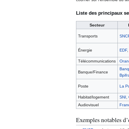
Liste des principaux se
Secteur
Transports
SNC
Énergie
EDF
Télécommunications
Oran
Banq
Banque/Finance
Bpifr
Poste
La P
Habitat/logement
SNI
,
Audiovisuel
Franc
Exemples notables d’e