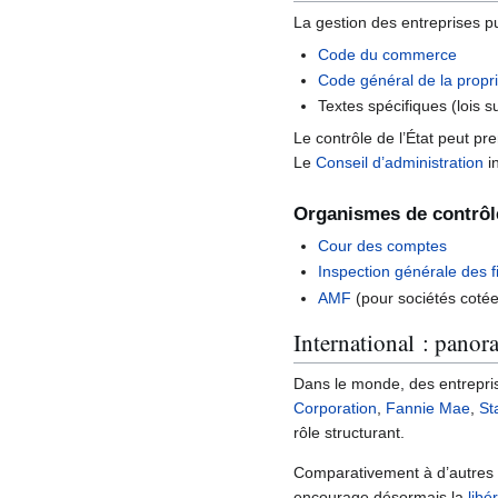
La gestion des entreprises p
Code du commerce
Code général de la propr
Textes spécifiques (lois su
Le contrôle de l’État peut pr
Le
Conseil d’administration
in
Organismes de contrôle
Cour des comptes
Inspection générale des 
AMF
(pour sociétés coté
International : panor
Dans le monde, des entrepris
Corporation
,
Fannie Mae
,
St
rôle structurant.
Comparativement à d’autres p
encourage désormais la
libé