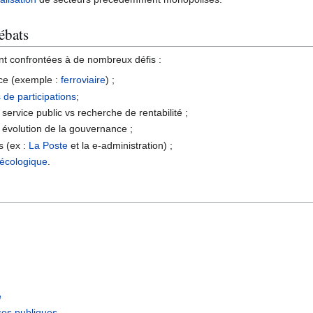
ébats
nt confrontées à de nombreux défis :
ce (exemple :
ferroviaire
) ;
 de participations
;
service public vs recherche de rentabilité ;
 évolution de la gouvernance ;
s (ex :
La Poste
et la e-administration) ;
 écologique
.
e
ises publiques