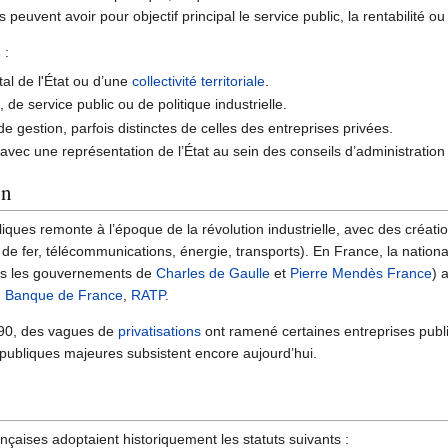
s peuvent avoir pour objectif principal le service public, la rentabilité
s
:
tal de l'État ou d’une
collectivité territoriale
.
, de service public ou de politique industrielle.
e gestion, parfois distinctes de celles des entreprises privées.
vec une représentation de l’État au sein des conseils d’administration 
on
liques remonte à l’époque de la révolution industrielle, avec des créati
 de fer, télécommunications, énergie, transports). En France, la nationa
us les gouvernements de
Charles de Gaulle
et
Pierre Mendès France
) 
,
Banque de France
,
RATP
.
990, des vagues de
privatisations
ont ramené certaines entreprises publi
publiques majeures subsistent encore aujourd’hui.
nçaises adoptaient historiquement les statuts suivants :