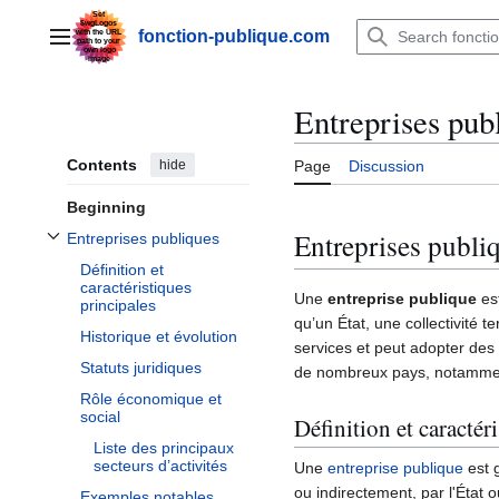
Jump
to
fonction-publique.com
Main menu
content
Entreprises pub
Contents
hide
Page
Discussion
Beginning
Entreprises publi
Entreprises publiques
Toggle Entreprises publiques subsection
Définition et
caractéristiques
Une
entreprise publique
est
principales
qu’un État, une collectivité t
Historique et évolution
services et peut adopter des
Statuts juridiques
de nombreux pays, notamment
Rôle économique et
social
Définition et caractér
Liste des principaux
secteurs d’activités
Une
entreprise publique
est 
ou indirectement, par l'État 
Exemples notables